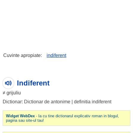
Cuvinte apropiate:
indiferent
Indiferent
≠
grijuliu
Dictionar: Dictionar de antonime
|
definitia indiferent
Widget WebDex
- Ia cu tine dictionarul explicativ roman in blogul,
pagina sau site-ul tau!