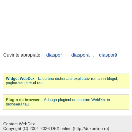
Cuvinte apropiate:
diaspor
,
diaspora
,
diasporă
Widget WebDex
- Ia cu tine dictionarul explicativ roman in blogul,
pagina sau site-ul tau!
Plugin de browser
- Adauga pluginul de cautare WebDex in
browserul tau.
Contact WebDex
Copyright (C) 2004-2026 DEX online (http://dexonline.ro).