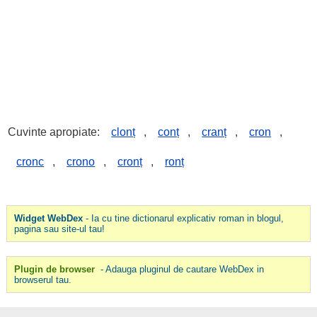
Cuvinte apropiate:
clonț
,
conț
,
cranț
,
cron
,
cronc
,
crono
,
cronț
,
ronț
Widget WebDex
- Ia cu tine dictionarul explicativ roman in blogul,
pagina sau site-ul tau!
Plugin de browser
- Adauga pluginul de cautare WebDex in
browserul tau.