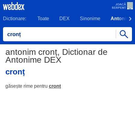
Dictionare:
Toate
DEX
Sinonime
Antonime
antonim cronț, Dictionar de
Antonime DEX
cronț
găsește rime pentru
cronț