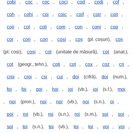
cobi
,
coc
,
coc
,
coci
,
cod
,
codi
,
cof
,
coh
,
cohi
,
coi
,
coic
,
coif
,
coir
,
coit
,
coji
,
col
,
coli
,
com
,
con
,
coni
,
cop
,
cor
,
cori
,
cori
,
cosi
,
coș
(pl. coșuri),
coș
(pl. coși),
coși
,
cot
(unitate de măsură),
cot
(anat.),
cot
(geogr., tehn.),
coti
,
coț
,
cox
,
coz
,
cri
,
croi
,
croi
,
csi
,
cui
,
doi
(cifră),
doi
(num.),
foi
,
foi
,
goi
,
hoi
,
joi
(vb.),
joi
(s.f.),
moi
,
noi
(pron.),
noi
,
noi
(vb.),
noi
(s.n.),
oi
,
poi
,
roi
(vb.),
roi
(s.n.),
roi
(s.m.),
soi
,
soi
,
soi
,
toi
(s.n.),
toi
(vb.),
țoi
,
țoi
,
voi
,
voi
,