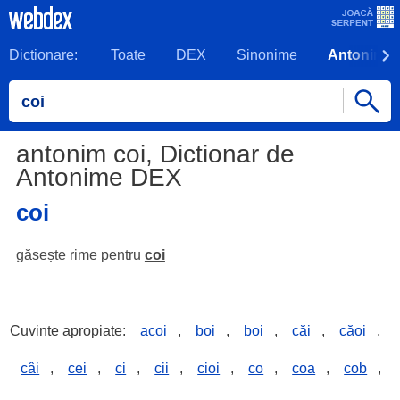
Dictionare:
Toate
DEX
Sinonime
Antonime
antonim coi, Dictionar de
Antonime DEX
coi
găsește rime pentru
coi
Cuvinte apropiate:
acoi
,
boi
,
boi
,
căi
,
căoi
,
câi
,
cei
,
ci
,
cii
,
cioi
,
co
,
coa
,
cob
,