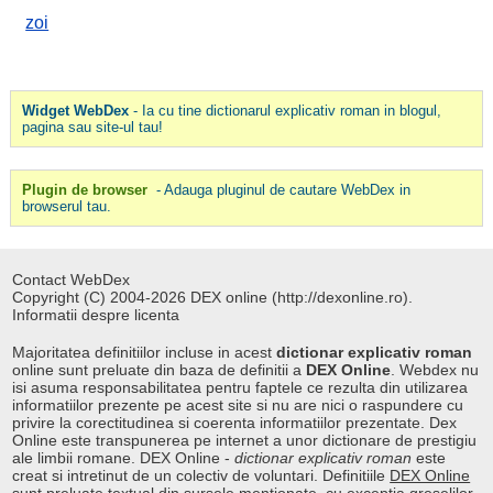
zoi
Widget WebDex
- Ia cu tine dictionarul explicativ roman in blogul,
pagina sau site-ul tau!
Plugin de browser
- Adauga pluginul de cautare WebDex in
browserul tau.
Contact WebDex
Copyright (C) 2004-2026 DEX online (http://dexonline.ro).
Informatii despre licenta
Majoritatea definitiilor incluse in acest
dictionar explicativ roman
online sunt preluate din baza de definitii a
DEX Online
. Webdex nu
isi asuma responsabilitatea pentru faptele ce rezulta din utilizarea
informatiilor prezente pe acest site si nu are nici o raspundere cu
privire la corectitudinea si coerenta informatiilor prezentate. Dex
Online este transpunerea pe internet a unor dictionare de prestigiu
ale limbii romane. DEX Online -
dictionar explicativ roman
este
creat si intretinut de un colectiv de voluntari. Definitiile
DEX Online