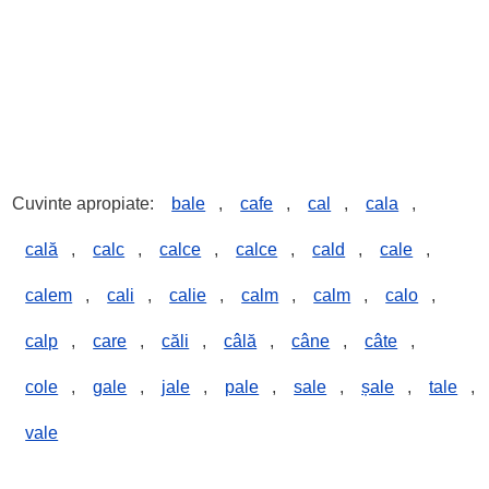
Cuvinte apropiate:
bale
,
cafe
,
cal
,
cala
,
cală
,
calc
,
calce
,
calce
,
cald
,
cale
,
calem
,
cali
,
calie
,
calm
,
calm
,
calo
,
calp
,
care
,
căli
,
câlă
,
câne
,
câte
,
cole
,
gale
,
jale
,
pale
,
sale
,
șale
,
tale
,
vale