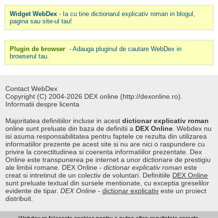
Widget WebDex
- Ia cu tine dictionarul explicativ roman in blogul,
pagina sau site-ul tau!
Plugin de browser
- Adauga pluginul de cautare WebDex in
browserul tau.
Contact WebDex
Copyright (C) 2004-2026 DEX online (http://dexonline.ro).
Informatii despre licenta
Majoritatea definitiilor incluse in acest
dictionar explicativ roman
online sunt preluate din baza de definitii a
DEX Online
. Webdex nu
isi asuma responsabilitatea pentru faptele ce rezulta din utilizarea
informatiilor prezente pe acest site si nu are nici o raspundere cu
privire la corectitudinea si coerenta informatiilor prezentate. Dex
Online este transpunerea pe internet a unor dictionare de prestigiu
ale limbii romane. DEX Online -
dictionar explicativ roman
este
creat si intretinut de un colectiv de voluntari. Definitiile
DEX Online
sunt preluate textual din sursele mentionate, cu exceptia greselilor
evidente de tipar.
DEX Online
-
dictionar explicativ
este un proiect
distribuit.