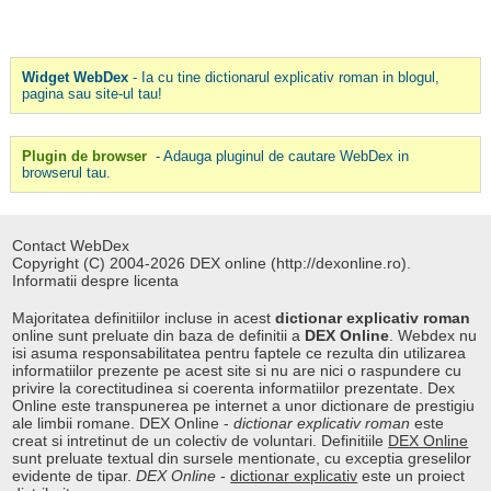
Widget WebDex
- Ia cu tine dictionarul explicativ roman in blogul,
pagina sau site-ul tau!
Plugin de browser
- Adauga pluginul de cautare WebDex in
browserul tau.
Contact WebDex
Copyright (C) 2004-2026 DEX online (http://dexonline.ro).
Informatii despre licenta
Majoritatea definitiilor incluse in acest
dictionar explicativ roman
online sunt preluate din baza de definitii a
DEX Online
. Webdex nu
isi asuma responsabilitatea pentru faptele ce rezulta din utilizarea
informatiilor prezente pe acest site si nu are nici o raspundere cu
privire la corectitudinea si coerenta informatiilor prezentate. Dex
Online este transpunerea pe internet a unor dictionare de prestigiu
ale limbii romane. DEX Online -
dictionar explicativ roman
este
creat si intretinut de un colectiv de voluntari. Definitiile
DEX Online
sunt preluate textual din sursele mentionate, cu exceptia greselilor
evidente de tipar.
DEX Online
-
dictionar explicativ
este un proiect