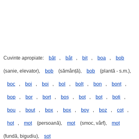
Cuvinte apropiate:
băț
,
bâț
,
biț
,
boa
,
bob
(sanie, elevator),
bob
(sămânță),
bob
(plantă - s.m.),
boc
,
boi
,
boi
,
bol
,
bolț
,
bon
,
bonț
,
bop
,
bor
,
borț
,
boș
,
bot
,
boț
,
boți
,
bou
,
bouț
,
box
,
box
,
boy
,
boz
,
coț
,
hoț
,
moț
(persoană),
moț
(smoc, vârf),
moț
(fundă, bigudiu),
soț