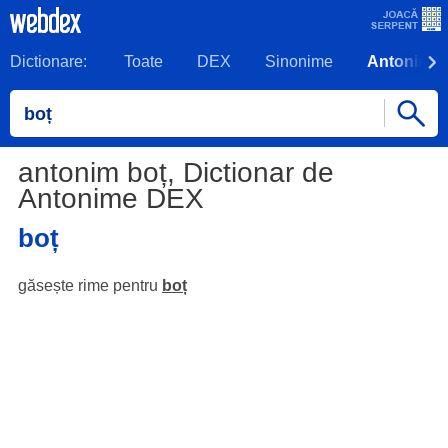
Dictionare:
Toate
DEX
Sinonime
Antonime
antonim boț, Dictionar de
Antonime DEX
boț
găsește rime pentru
boț