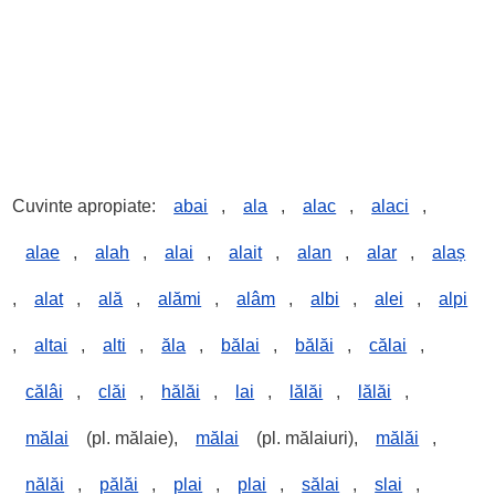
Cuvinte apropiate:
abai
,
ala
,
alac
,
alaci
,
alae
,
alah
,
alai
,
alait
,
alan
,
alar
,
alaș
,
alat
,
ală
,
alămi
,
alâm
,
albi
,
alei
,
alpi
,
altai
,
alti
,
ăla
,
bălai
,
bălăi
,
călai
,
călâi
,
clăi
,
hălăi
,
lai
,
lălăi
,
lălăi
,
mălai
(pl. mălaie),
mălai
(pl. mălaiuri),
mălăi
,
nălăi
,
pălăi
,
plai
,
plai
,
sălai
,
slai
,