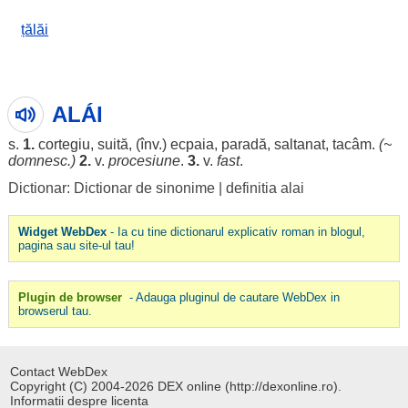
țălăi
ALÁI
s.
1.
cortegiu
,
suită
, (înv.)
ecpaia
,
paradă
,
saltanat
,
tacâm
.
(~
domnesc
.)
2.
v.
procesiune
.
3.
v.
fast
.
Dictionar: Dictionar de sinonime
|
definitia alai
Widget WebDex
- Ia cu tine dictionarul explicativ roman in blogul,
pagina sau site-ul tau!
Plugin de browser
- Adauga pluginul de cautare WebDex in
browserul tau.
Contact WebDex
Copyright (C) 2004-2026 DEX online (http://dexonline.ro).
Informatii despre licenta