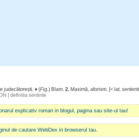
țe
judecătorești
. ♦ (
Fig.
)
Blam
.
2.
Maximă
,
aforism
. [< lat.
sentent
 DN
|
definitia sentinte
ionarul explicativ roman in blogul, pagina sau site-ul tau!
ginul de cautare WebDex in browserul tau.