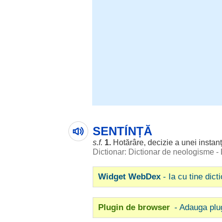
SENTÍNȚĂ
s.f.
1.
Hotărâre
,
decizie
a unei
instan
Dictionar: Dictionar de neologisme -
Widget WebDex
- Ia cu tine dict
Plugin de browser
- Adauga plu