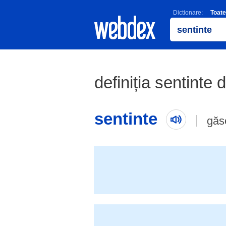
Dictionare:
Toate
definiția sentinte d
sentinte
găs