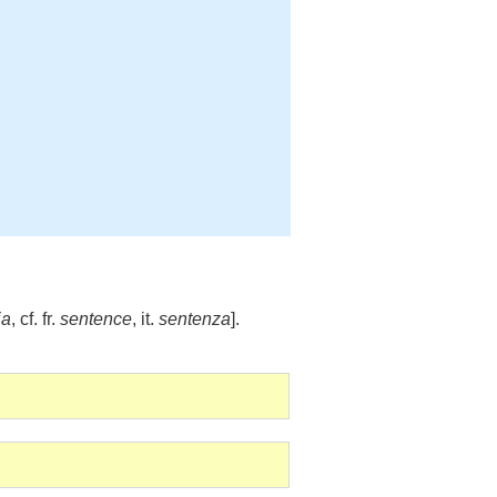
ia
, cf. fr.
sentence
, it.
sentenza
].