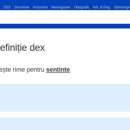
DEX
Sinonime
Antonime
Neologisme
Ortografic
Arh. & Reg.
Etimologi
efiniție dex
ește rime pentru
sentinte