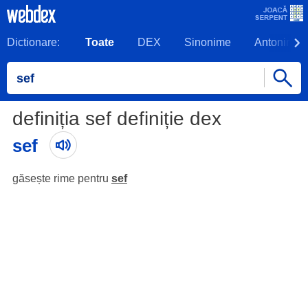
Dictionare:
Toate
DEX
Sinonime
Antonime
definiția sef definiție dex
sef
găsește rime pentru
sef