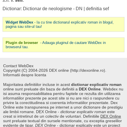
s.n.
v.
seif
.
Dictionar: Dictionar de neologisme - DN
|
definitia sef
Widget WebDex
- Ia cu tine dictionarul explicativ roman in blogul,
pagina sau site-ul tau!
Plugin de browser
- Adauga pluginul de cautare WebDex in
browserul tau.
Contact WebDex
Copyright (C) 2004-2026 DEX online (http://dexonline.ro).
Informatii despre licenta
Majoritatea definitiilor incluse in acest
dictionar explicativ roman
online sunt preluate din baza de definitii a
DEX Online
. Webdex nu
isi asuma responsabilitatea pentru faptele ce rezulta din utilizarea
informatiilor prezente pe acest site si nu are nici o raspundere cu
privire la corectitudinea si coerenta informatiilor prezentate. Dex
Online este transpunerea pe internet a unor dictionare de prestigiu
ale limbii romane. DEX Online -
dictionar explicativ roman
este
creat si intretinut de un colectiv de voluntari. Definitiile
DEX Online
sunt preluate textual din sursele mentionate, cu exceptia greselilor
evidente de tipar.
DEX Online
-
dictionar explicativ
este un proiect