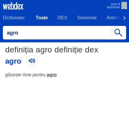
Dictionare:
Toate
DEX
Sinonime
Antonime
definiția agro definiție dex
agro
găsește rime pentru
agro