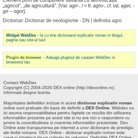
Element
prim
de
compunere
savantă
cu
semnificația
„
agricol
”, „de
agricultură
”. [Var.
agri
-
. / < fr.
agro-
, cf. lat.
ager
, -
gri
–
ogor
].
Dictionar: Dictionar de neologisme - DN
|
definitia agro
Widget WebDex
- Ia cu tine dictionarul explicativ roman in blogul,
pagina sau site-ul tau!
Plugin de browser
- Adauga pluginul de cautare WebDex in
browserul tau.
Contact WebDex
Copyright (C) 2004-2026 DEX online (http://dexonline.ro).
Informatii despre licenta
Majoritatea definitiilor incluse in acest
dictionar explicativ roman
online sunt preluate din baza de definitii a
DEX Online
. Webdex nu
isi asuma responsabilitatea pentru faptele ce rezulta din utilizarea
informatiilor prezente pe acest site si nu are nici o raspundere cu
privire la corectitudinea si coerenta informatiilor prezentate. Dex
Online este transpunerea pe internet a unor dictionare de prestigiu
ale limbii romane. DEX Online -
dictionar explicativ roman
este
creat si intretinut de un colectiv de voluntari. Definitiile
DEX Online