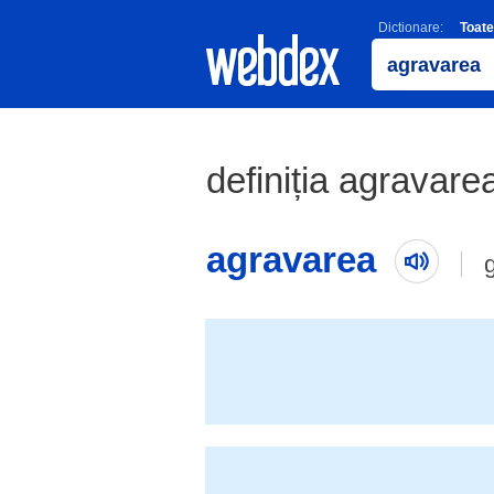
Dictionare:
Toate
definiția agravarea
agravarea