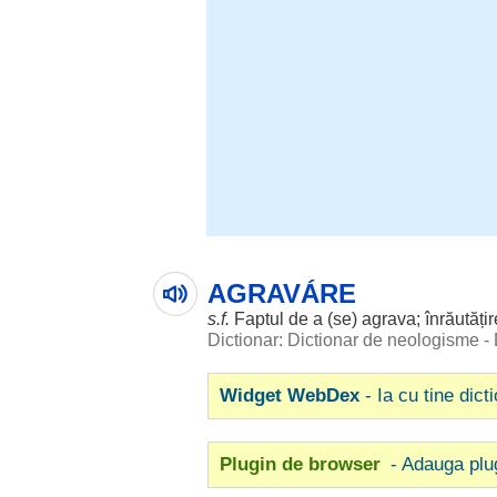
AGRAVÁRE
s.f.
Faptul
de a (se)
agrava
;
înrăutățir
Dictionar: Dictionar de neologisme -
Widget WebDex
- Ia cu tine dict
Plugin de browser
- Adauga plu