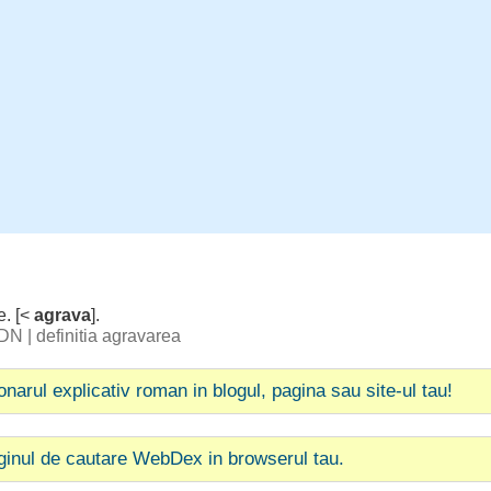
e
. [<
agrava
].
 DN
|
definitia agravarea
ionarul explicativ roman in blogul, pagina sau site-ul tau!
ginul de cautare WebDex in browserul tau.