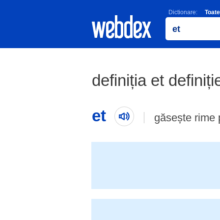
Dictionare:
Toate
definiția et definiț
et
găsește rime