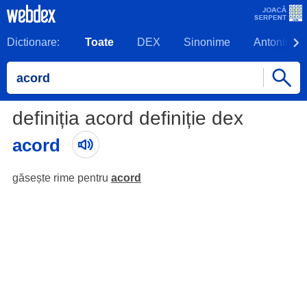
Dictionare:
Toate
DEX
Sinonime
Antonime
definiția acord definiție dex
acord
găsește rime pentru
acord