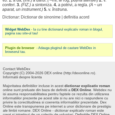
vb.
1.
a da, (înv.) a
dărui
.
(~-mi, te
rog
,
puțină
atenție
!)
2.
v.
conferi
.
3.
(FIZ.)
a
sintoniza
.
4.
a
potrivi
, a
regla
.
(A ~ un
aparat
, un
instrument
.)
5.
v.
înstruna
.
Dictionar: Dictionar de sinonime
|
definitia acord
Widget WebDex
- Ia cu tine dictionarul explicativ roman in blogul,
pagina sau site-ul tau!
Plugin de browser
- Adauga pluginul de cautare WebDex in
browserul tau.
Contact WebDex
Copyright (C) 2004-2026 DEX online (http://dexonline.ro).
Informatii despre licenta
Majoritatea definitiilor incluse in acest
dictionar explicativ roman
online sunt preluate din baza de definitii a
DEX Online
. Webdex nu
isi asuma responsabilitatea pentru faptele ce rezulta din utilizarea
informatiilor prezente pe acest site si nu are nici o raspundere cu
privire la corectitudinea si coerenta informatiilor prezentate. Dex
Online este transpunerea pe internet a unor dictionare de prestigiu
ale limbii romane. DEX Online -
dictionar explicativ roman
este
creat si intretinut de un colectiv de voluntari. Definitiile
DEX Online