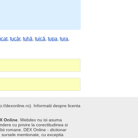
ucat
,
țucăr
,
țuhă
,
țuică
,
țupa
,
țura
,
://dexonline.ro).
Informatii despre licenta
X Online
. Webdex nu isi asuma
ndere cu privire la corectitudinea si
imbii romane. DEX Online -
dictionar
n sursele mentionate, cu exceptia