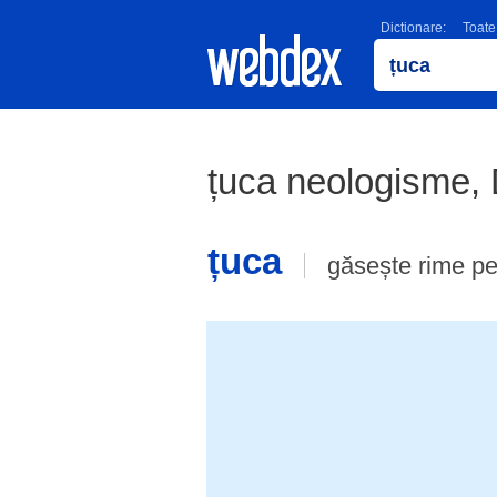
Dictionare:
Toate
țuca neologisme,
țuca
găsește rime p