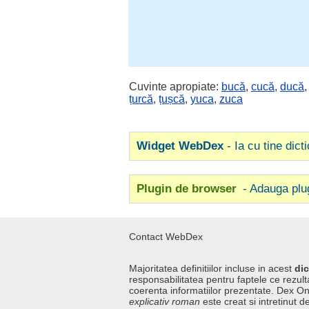
Cuvinte apropiate:
bucă
,
cucă
,
ducă
țurcă
,
țușcă
,
yuca
,
zuca
Widget WebDex
- Ia cu tine dict
Plugin de browser
- Adauga plu
Contact WebDex
Majoritatea definitiilor incluse in acest
dic
responsabilitatea pentru faptele ce rezulta
coerenta informatiilor prezentate. Dex On
explicativ roman
este creat si intretinut de