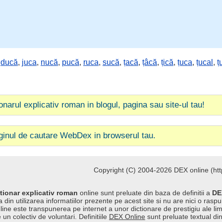
,
ducă
,
juca
,
nucă
,
pucă
,
ruca
,
sucă
,
țacă
,
țâcă
,
țică
,
țuca
,
țucal
,
ț
ionarul explicativ roman in blogul, pagina sau site-ul tau!
ginul de cautare WebDex in browserul tau.
Copyright (C) 2004-2026 DEX online (http
tionar explicativ roman
online sunt preluate din baza de definitii a
DE
 din utilizarea informatiilor prezente pe acest site si nu are nici o raspu
line este transpunerea pe internet a unor dictionare de prestigiu ale l
 un colectiv de voluntari. Definitiile
DEX Online
sunt preluate textual di