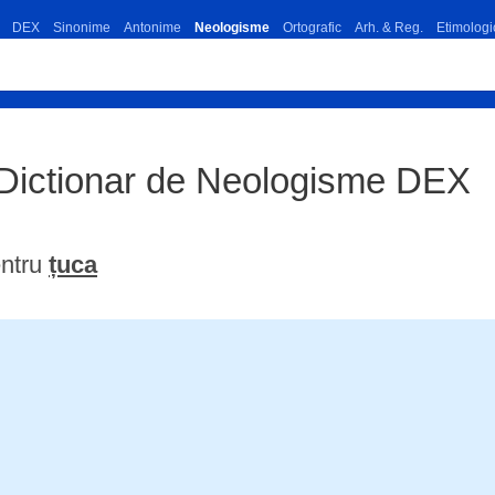
DEX
Sinonime
Antonime
Neologisme
Ortografic
Arh. & Reg.
Etimologi
 Dictionar de Neologisme DEX
entru
țuca