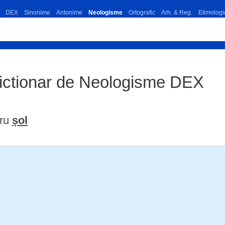
DEX
Sinonime
Antonime
Neologisme
Ortografic
Arh. & Reg.
Etimologi
Dictionar de Neologisme DEX
tru
șol