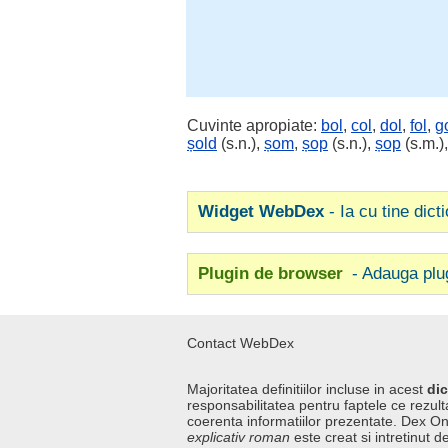
Cuvinte apropiate:
bol
,
col
,
dol
,
fol
,
g
șold
(s.n.),
șom
,
șop
(s.n.),
șop
(s.m.)
Widget WebDex
- Ia cu tine dict
Plugin de browser
- Adauga plu
Contact WebDex
Majoritatea definitiilor incluse in acest
dic
responsabilitatea pentru faptele ce rezulta
coerenta informatiilor prezentate. Dex On
explicativ roman
este creat si intretinut de