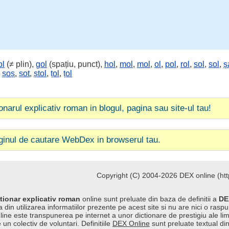
ol
(≠ plin),
gol
(spațiu, punct),
hol
,
mol
,
mol
,
ol
,
pol
,
rol
,
sol
,
sol
,
ș
,
șoș
,
șot
,
ștol
,
țol
,
țol
ionarul explicativ roman in blogul, pagina sau site-ul tau!
ginul de cautare WebDex in browserul tau.
Copyright (C) 2004-2026 DEX online (http
tionar explicativ roman
online sunt preluate din baza de definitii a
DE
 din utilizarea informatiilor prezente pe acest site si nu are nici o raspu
line este transpunerea pe internet a unor dictionare de prestigiu ale l
 un colectiv de voluntari. Definitiile
DEX Online
sunt preluate textual di