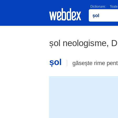
Dictionare:
Toate
șol neologisme, 
șol
găsește rime pen