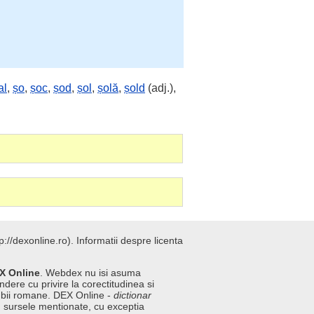
al
,
șo
,
șoc
,
șod
,
șol
,
șolă
,
șold
(adj.),
://dexonline.ro).
Informatii despre licenta
X Online
. Webdex nu isi asuma
ndere cu privire la corectitudinea si
imbii romane. DEX Online -
dictionar
n sursele mentionate, cu exceptia