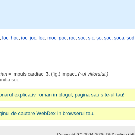
,
foc
,
hoc
,
ioc
,
joc
,
loc
,
moc
,
poc
,
roc
,
soc
,
șic
,
șo
,
șoc
,
șoca
,
șod
xian
=
impuls
cardiac.
3.
(fig.)
impact
.
(~ul
viitorului
.)
initia șoc
ionarul explicativ roman in blogul, pagina sau site-ul tau!
ginul de cautare WebDex in browserul tau.
Copyright (C) 2004-2026 DEX online (http