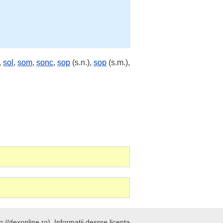
,
șol
,
șom
,
șonc
,
șop
(s.n.),
șop
(s.m.),
://dexonline.ro).
Informatii despre licenta