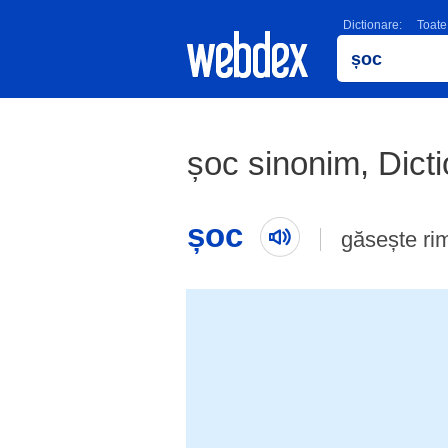
Dictionare:
Toate
șoc sinonim, Dic
șoc
găsește ri