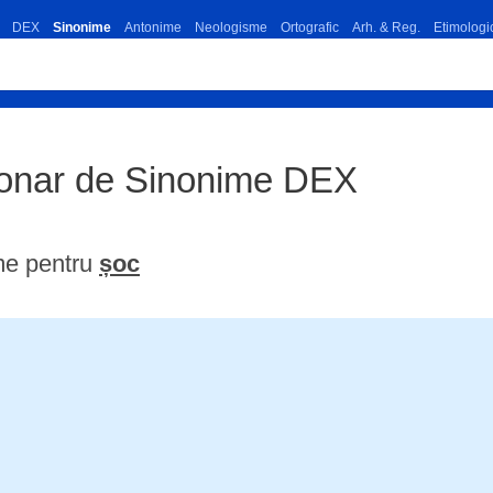
DEX
Sinonime
Antonime
Neologisme
Ortografic
Arh. & Reg.
Etimologi
tionar de Sinonime DEX
me pentru
șoc