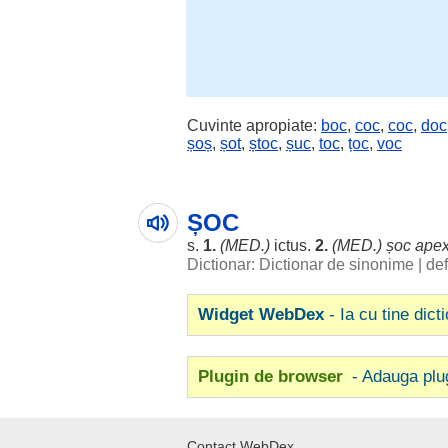
Cuvinte apropiate:
boc
,
coc
,
coc
,
doc
șoș
,
șot
,
ștoc
,
șuc
,
toc
,
țoc
,
voc
ȘOC
s.
1.
(MED.)
ictus
.
2.
(MED.) șoc ape
Dictionar: Dictionar de sinonime
|
def
Widget WebDex
- Ia cu tine dict
Plugin de browser
- Adauga plu
Contact WebDex