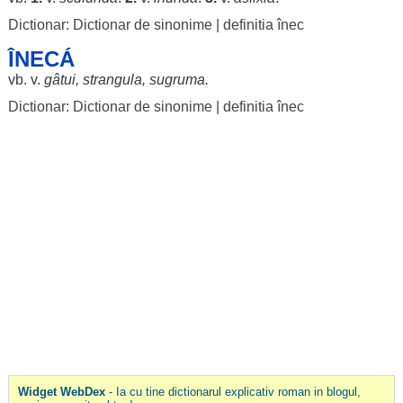
Dictionar: Dictionar de sinonime
|
definitia înec
ÎNECÁ
vb. v.
gâtui
,
strangula
,
sugruma
.
Dictionar: Dictionar de sinonime
|
definitia înec
Widget WebDex
- Ia cu tine dictionarul explicativ roman in blogul,