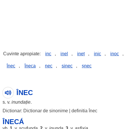
Cuvinte apropiate:
inc
,
inel
,
ineț
,
inic
,
inoc
,
înec
,
îneca
,
nec
,
sinec
,
șnec
ÎNEC
s. v.
inundație
.
Dictionar: Dictionar de sinonime
|
definitia înec
ÎNECÁ
vb.
1.
v.
scufunda
.
2.
v.
inunda
.
3.
v.
asfixia
.