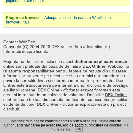
pagina sau site-ul tau!
Plugin de browser
- Adauga pluginul de cautare WebDex in
browserul tau.
Contact WebDex
Copyright (C) 2004-2026 DEX online (http://dexonline.ro).
Informatii despre licenta
Majoritatea definitiilor incluse in acest
dictionar explicativ roman
online sunt preluate din baza de definitii a
DEX Online
. Webdex nu
isi asuma responsabilitatea pentru faptele ce rezulta din utilizarea
informatiilor prezente pe acest site si nu are nici o raspundere cu
privire la corectitudinea si coerenta informatiilor prezentate. Dex
Online este transpunerea pe internet a unor dictionare de prestigiu
ale limbii romane. DEX Online -
dictionar explicativ roman
este
creat si intretinut de un colectiv de voluntari. Definitiile
DEX Online
sunt preluate textual din sursele mentionate, cu exceptia greselilor
evidente de tipar.
DEX Online
-
dictionar explicativ
este un proiect
distribuit.
Webdex.ro foloseste cookies pentru a putea afisa rezultatele corecte.
Curs valutar
|
Kurs walut
|
Pret fier vechi
Continuand navigarea pe acest site, esti de acord cu folosirea de cookies.
Mai
OK
multe detalii